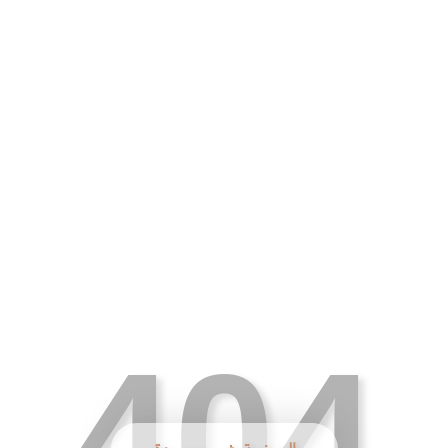
ق وأرقام
مساحاتنا
خدماتنا
404