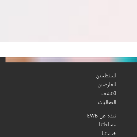
للمنظمين
للعارضين
اكتشف
الفعاليات
نبذة عن EWB
مساحاتنا
خدماتنا